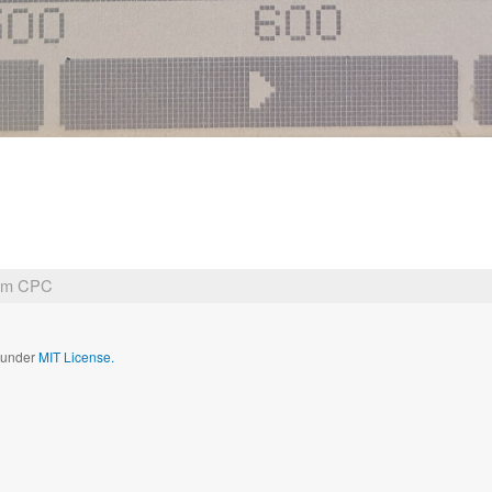
ium CPC
d under
MIT License.