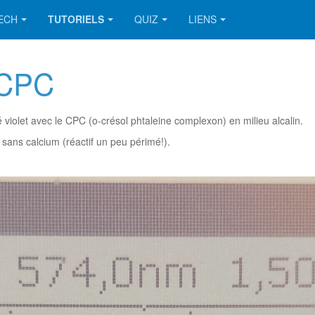
TECH
TUTORIELS
QUIZ
LIENS
 CPC
violet avec le CPC (o-crésol phtaleine complexon) en milieu alcalin.
l sans calcium (réactif un peu périmé!).