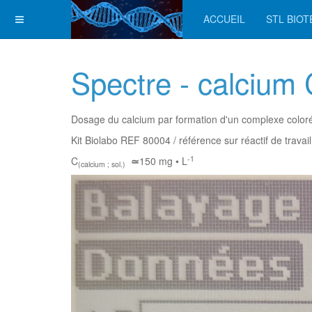
ACCUEIL
STL BIO
Spectre - calcium
Dosage du calcium par formation d'un complexe coloré 
Kit Biolabo REF 80004 / référence sur réactif de travai
-1
C
≃
150 mg • L
(calcium ; sol.)