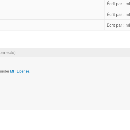
Écrit par : m
Écrit par : m
Écrit par : m
onnecté)
d under
MIT License.