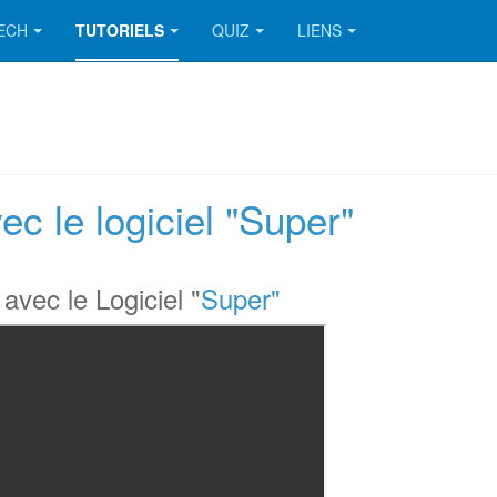
TECH
TUTORIELS
QUIZ
LIENS
c le logiciel "Super"
vec le Logiciel "
Super"