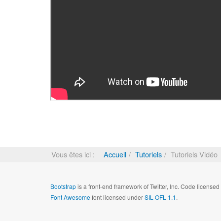
Vous êtes ici :
Accueil
Tutoriels
Tutoriels Vidéo
Bootstrap
is a front-end framework of Twitter, Inc. Code license
Font Awesome
font licensed under
SIL OFL 1.1
.