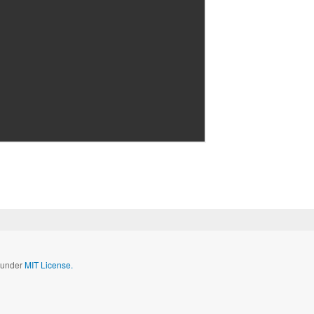
d under
MIT License.